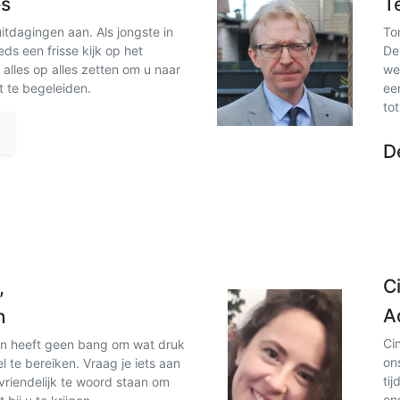
es
T
tdagingen aan. Als jongste in
To
eds een frisse kijk op het
De
s alles op alles zetten om u naar
we
t te begeleiden.
ee
tot
D
C
,
A
n
Ci
 en heeft geen bang om wat druk
on
l te bereiken. Vraag je iets aan
tij
 vriendelijk te woord staan om
on