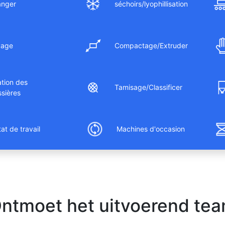
anger
séchoirs/lyophillisation
yage
Compactage/Extruder
ration des
Tamisage/Classificer
sières
at de travail
Machines d'occasion
ntmoet het uitvoerend te