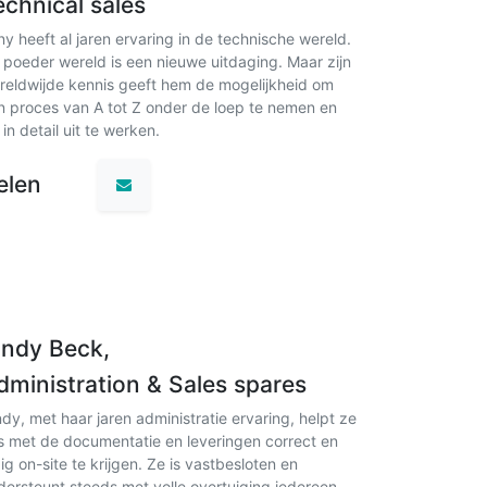
echnical sales
ny heeft al jaren ervaring in de technische wereld.
 poeder wereld is een nieuwe uitdaging. Maar zijn
reldwijde kennis geeft hem de mogelijkheid om
n proces van A tot Z onder de loep te nemen en
 in detail uit te werken.
elen
indy Beck,
dministration & Sales spares
ndy, met haar jaren administratie ervaring, helpt ze
s met de documentatie en leveringen correct en
dig on-site te krijgen. Ze is vastbesloten en
dersteunt steeds met volle overtuiging iedereen