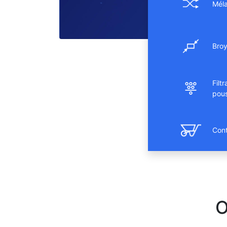
Mél
Bro
Filt
pous
Cont
O