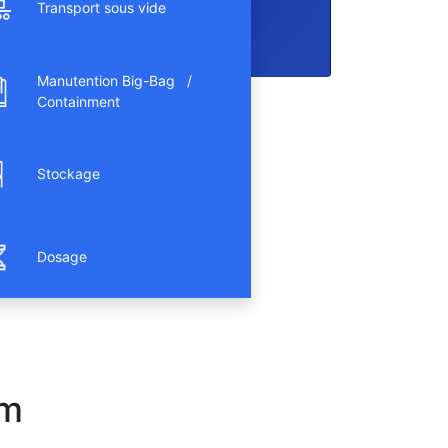
Transport sous vide
Manutention Big-Bag /
Containment
Stockage
Dosage
am