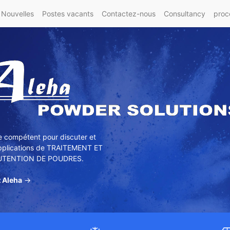
Nouvelles
Postes vacants
Contactez-nous
Consultancy
proc
e compétent pour discuter et
pplications de TRAITEMENT ET
TENTION DE POUDRES.
 Aleha
→