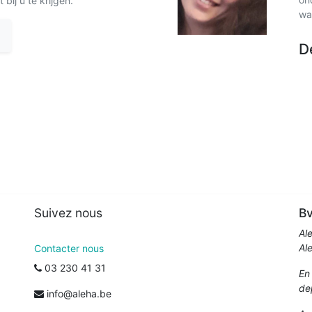
 bij u te krijgen.
wa
D
Suivez nous
Bv
Al
Al
Contacter nous
03 230 41 31
En
dep
info@aleha.be